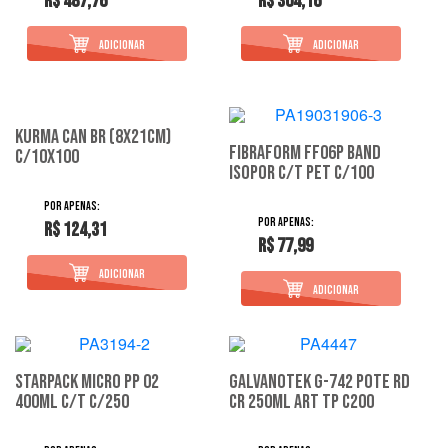
R$ 487,76
R$ 304,16
Kurma Can Br (8X21Cm)
Fibraform Ff06P Band
C/10X100
Isopor C/T Pet C/100
R$ 124,31
R$ 77,99
Starpack Micro Pp 02
Galvanotek G-742 Pote Rd
400Ml C/T C/250
Cr 250Ml Art Tp C200