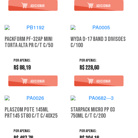
Packform Pf-32Ap Mini
Wyda D-17 Band 3 Divisoes
Torta Alta Pr C/T C/50
C/100
R$ 88,19
R$ 228,60
Plaszom Pote 145Ml
Starpack Micro Pp 03
Prt145 St80 C/T C/40X25
750Ml C/T C/200