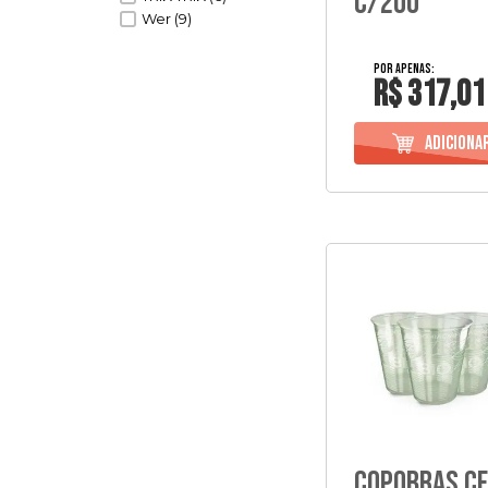
C/200
Wer (9)
R$ 317,01
Copobras Cf