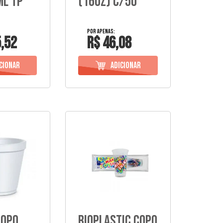
Ml Tp
(16Oz) C/50
,52
R$ 46,08
Copo
Rioplastic Copo