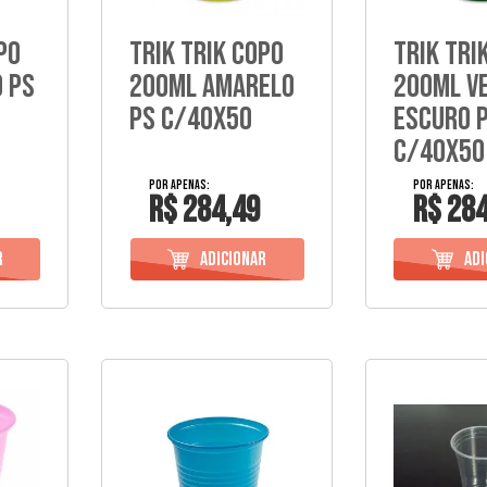
po
Trik Trik Copo
Trik Tri
 Ps
200Ml Amarelo
200Ml V
Ps C/40X50
Escuro 
C/40X50
R$ 284,49
R$ 284