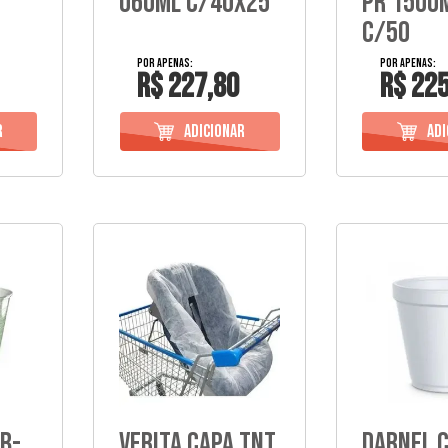
060Ml C/40X25
Pr 1500
C/50
R$ 227,80
R$ 225
b-
VERITA CAPA TNT
Darnel 