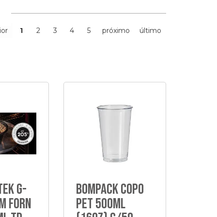
ior
1
2
3
4
5
próximo
último
tek G-
Bompack Copo
im Forn
Pet 500Ml