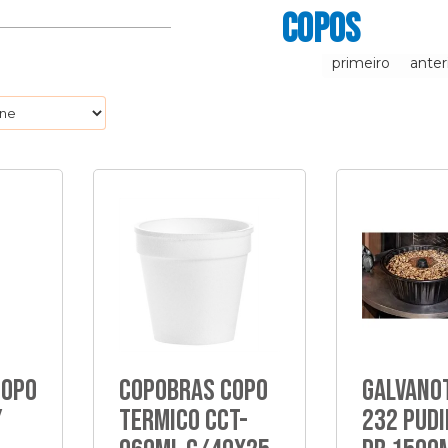
COPOS
primeiro
anter
Copo
Copobras Copo
Galvano
y
Termico Cct-
232 Pud