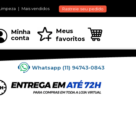
Limpeza
Mais vendidos
Rastreie seu pedido
Meus
Minha
conta
favoritos
Whatsapp (11) 94743-0843