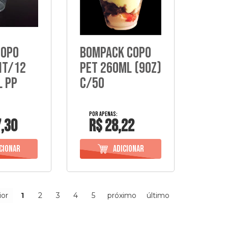
copo
Bompack Copo
nt/12
Pet 260Ml (9Oz)
l Pp
C/50
,30
R$ 28,22
ior
1
2
3
4
5
próximo
último