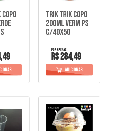
k Copo
Trik Trik Copo
erde
200Ml Verm Ps
Ps
C/40X50
,49
R$ 284,49