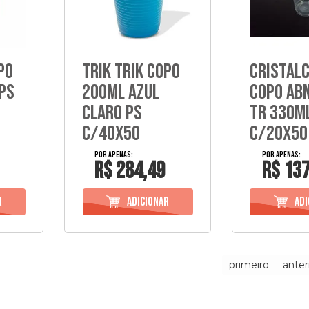
po
Trik Trik Copo
Cristal
Ps
200Ml Azul
Copo Ab
Claro Ps
Tr 330M
C/40X50
C/20X50
R$ 284,49
R$ 137
primeiro
anter