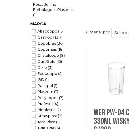
Festa Junina
Embalagens Plasticas
(1)
MARCA
Altacoppo (15)
Ordenar por:
Castropil (31)
Copobras (36)
Copomais (18)
Cristalcopo (8)
Dart/Solo (15)
Dixie (3)
Ecocoppo (5)
IBD (1)
Packpel (1)
Plaszom (17)
Pollycopos (7)
Prafesta (4)
Rioplastic (2)
Wer Pw-04 
Strawplast (3)
330Ml Wisk
TotalPlast (12)
TRIK TRIK (6)