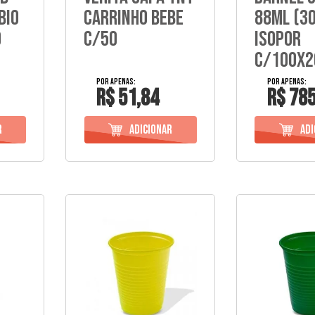
Bio
CARRINHO BEBE
88Ml (3
0
C/50
Isopor
C/100X2
R$ 51,84
R$ 785