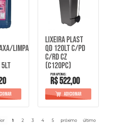
Lixeira Plast
axa/Limpa
Qd 120Lt C/Pd
C/Rd Cz
 5Lt
(C120Pc)
20
R$ 522,00
ior
1
2
3
4
5
próximo
último