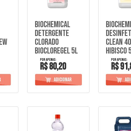
Biochemical
Biochem
Detergente
Desinfe
new
Clorado
Clean 4
Biocloregel 5L
Hibisco 
R$ 80,20
R$ 91,