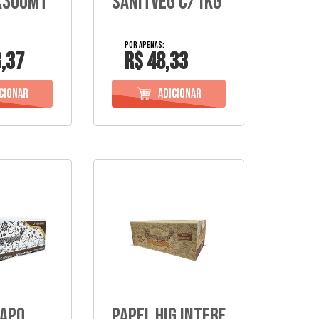
X300Mt
Sanitveg C/1Kg
,37
R$ 48,33
apo
Papel Hig Interf