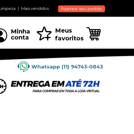
Limpeza
Mais vendidos
Rastreie seu pedido
Meus
Minha
conta
favoritos
Whatsapp (11) 94743-0843