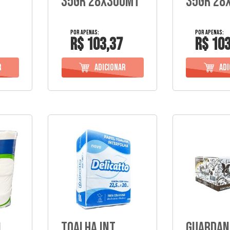
35Gr 28X300Mt
35Gr 28
R$ 103,37
R$ 103
)
Toalha Int
Guardan