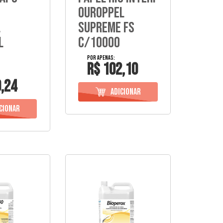
s
Ouroppel
l
Supreme Fs
l
C/10000
R$ 102,10
,24