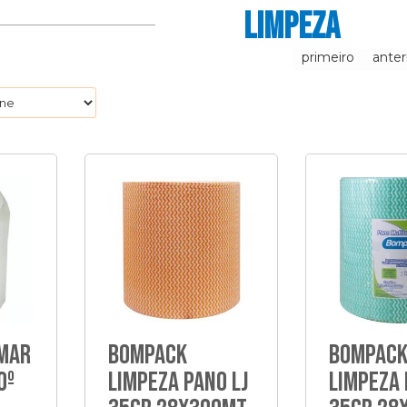
LIMPEZA
primeiro
anter
lmar
Bompack
Bompac
0º
Limpeza Pano Lj
Limpeza 