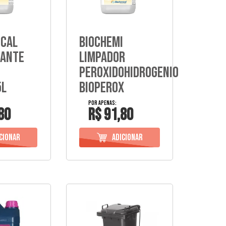
ical
Biochemi
tante
Limpador
0
Peroxidohidrogenio
5L
Bioperox
80
R$ 91,80