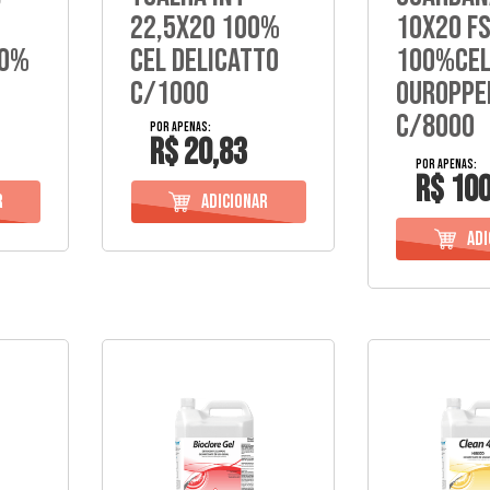
22,5X20 100%
10X20 F
00%
Cel Delicatto
100%Ce
C/1000
Ouroppe
C/8000
R$ 20,83
R$ 100