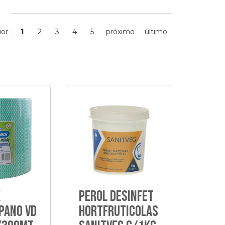
ior
1
2
3
4
5
próximo
último
k
Perol Desinfet
Pano Vd
Hortfruticolas