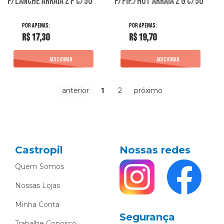
P/Lanche Arraia 2 P C/50
P/Pip./Hot Arraia 2 G C/50
R$ 17,30
R$ 19,70
anterior
1
2
próximo
Castropil
Nossas redes
Quem Somos
Nossas Lojas
Minha Conta
Segurança
Trabalhe Conosco