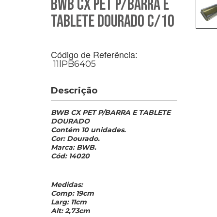
BWB CX PET P/BARRA E
TABLETE DOURADO C/10
Código de Referência:
11lPB6405
Descrição
BWB CX PET P/BARRA E TABLETE
DOURADO
Contém 10 unidades.
Cor: Dourado.
Marca: BWB.
Cód: 14020
Medidas:
Comp: 19cm
Larg: 11cm
Alt: 2,73cm