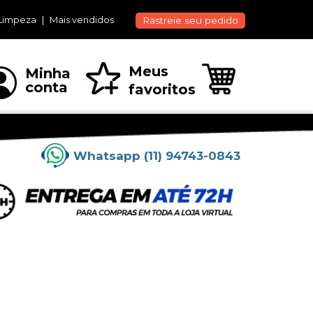
Limpeza
Mais vendidos
Rastreie seu pedido
Meus
Minha
conta
favoritos
Whatsapp (11) 94743-0843