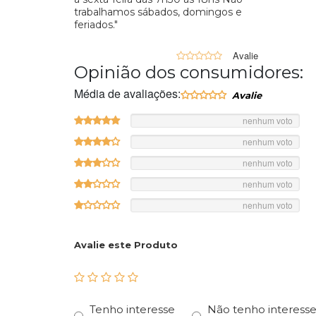
trabalhamos sábados, domingos e
feriados."
0
Opinião dos consumidores:
Média de avaliações:
nenhum voto
nenhum voto
nenhum voto
nenhum voto
nenhum voto
Avalie este Produto
Tenho interesse
Não tenho interess