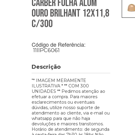
Carber Folha Alum
Ouro Brilhant 12X11,8
C/300
Código de Referência:
11llPC6061
Descrição
"* IMAGEM MERAMENTE
ILUSTRATIVA * ** COM 300
UNIDADES ** Pedimos atenção ao
efetuar a compra. Para maiores
esclarecimentos ou eventuais
dúvidas, utilize nosso suporte de
atendimento ao cliente, via e-mail ou
whatsapp para que não haja
devoluções e maiores transtornos.
Horário de atendimento: de segunda
à sexta-feira das 7h30 às 18hs Não