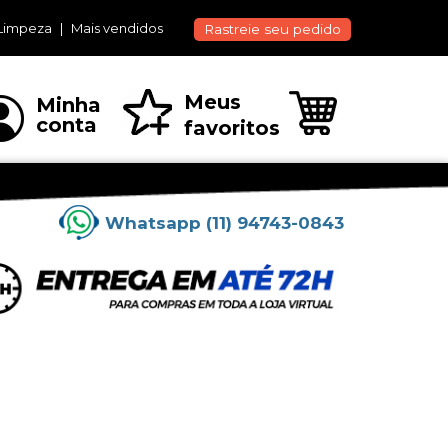
Limpeza
Mais vendidos
Rastreie seu pedido
Meus
Minha
conta
favoritos
Whatsapp (11) 94743-0843