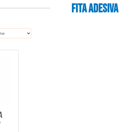
FITA ADESIVA
a
p