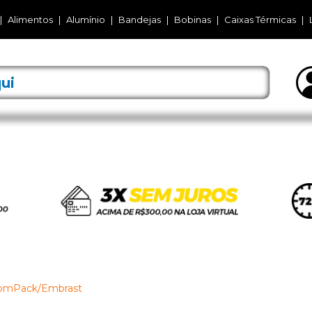
Alimentos
Alumínio
Bandejas
Bobinas
Caixas Térmicas
omPack/Embrast