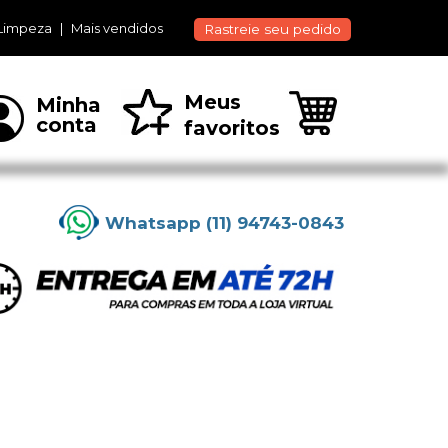
Limpeza
Mais vendidos
Rastreie seu pedido
Meus
Minha
conta
favoritos
Whatsapp (11) 94743-0843