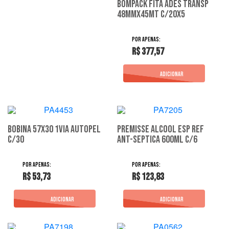
Bompack Fita Ades Transp
48Mmx45Mt C/20X5
R$ 377,57
Bobina 57X30 1Via Autopel
Premisse Alcool Esp Ref
C/30
Ant-Septica 600Ml C/6
R$ 53,73
R$ 123,83