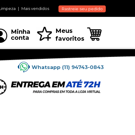
Limpeza
Mais vendidos
Rastreie seu pedido
Meus
Minha
conta
favoritos
Whatsapp (11) 94743-0843