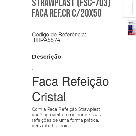
Strawplast (Fsc-703)
Faca Ref.Cr C/20X50
Código de Referência:
11llPA5574
Descrição
"
Faca Refeição
Cristal
Com a Faca Refeição Strawplast
você aproveita o melhor de suas
refeições de uma forma prática,
versátil e higiênica.