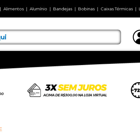
Alimentos
Alumínio
Bandejas
Bobinas
Caixas Térmicas
E