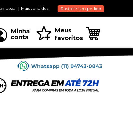
Limpeza
Mais vendidos
Rastreie seu pedido
Meus
Minha
conta
favoritos
Whatsapp (11) 94743-0843