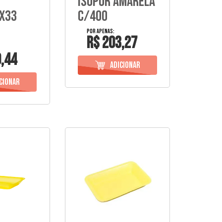
Isopor Amarela
X33
C/400
R$ 203,27
,44