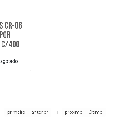
s Cr-06
opor
 C/400
Esgotado
primeiro
anterior
1
próximo
último