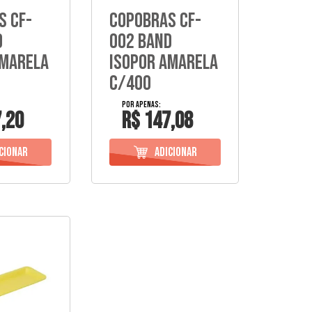
s Cf-
Copobras Cf-
d
002 Band
Amarela
Isopor Amarela
C/400
,20
R$ 147,08