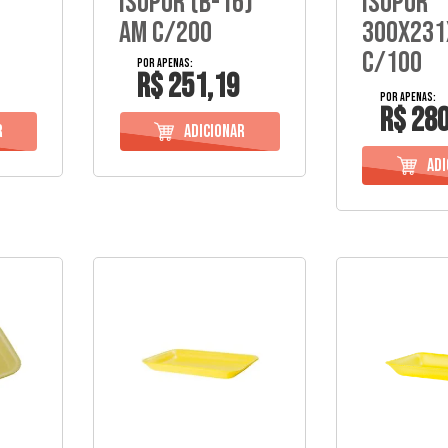
Isopor (B-16)
Isopor
Am C/200
300X231
C/100
R$ 251,19
R$ 280