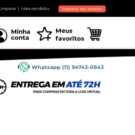
Limpeza
Mais vendidos
Rastreie seu pedido
Meus
Minha
conta
favoritos
Whatsapp (11) 94743-0843