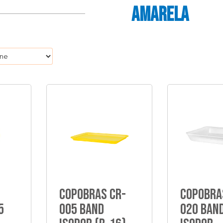
AMARELA
d
Copobras Cr-
Copobra
5
005 Band
020 Ban