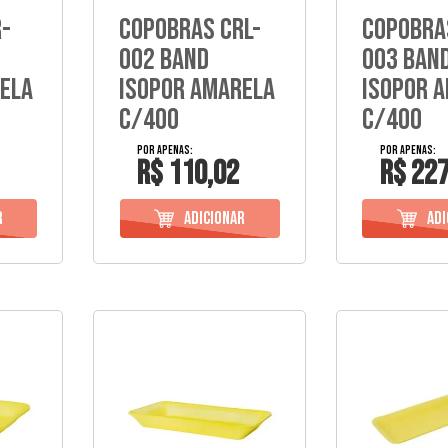
-
Copobras Crl-
Copobra
002 Band
003 Ban
ela
Isopor Amarela
Isopor 
C/400
C/400
R$ 110,02
R$ 227